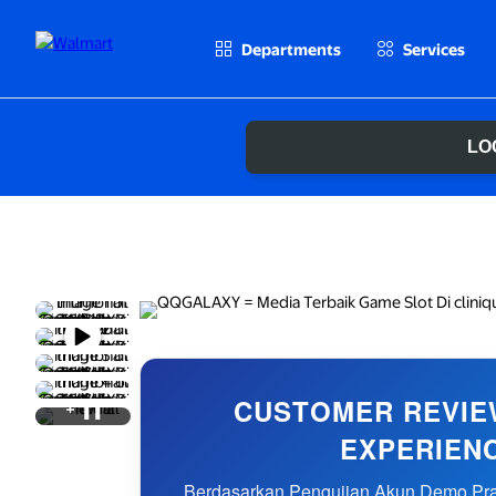
Departments
Services
LO
11
CUSTOMER REVIE
+
View all
EXPERIEN
Berdasarkan Pengujian Akun Demo Pra