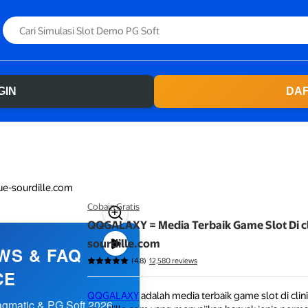
GIN
DA
Cobain Gratis
QQGALAXY = Media Terbaik Game Slot Di cl
sourdille.com
WS & FAQ
12,580 reviews
(4.8)
4.8 stars out of 12,580 reviews
CE
QQGALAXY
adalah media terbaik game slot di clin
gmatic & PG Soft 2026