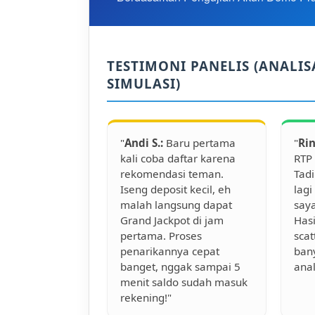
TESTIMONI PANELIS (ANALIS
SIMULASI)
"
Andi S.:
Baru pertama
"
Rin
kali coba daftar karena
RTP 
rekomendasi teman.
Tadi
Iseng deposit kecil, eh
lagi
malah langsung dapat
say
Grand Jackpot di jam
Hasi
pertama. Proses
sca
penarikannya cepat
bany
banget, nggak sampai 5
anal
menit saldo sudah masuk
rekening!"