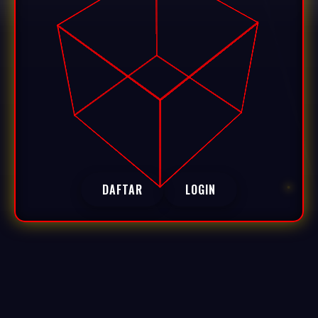
DAFTAR
LOGIN