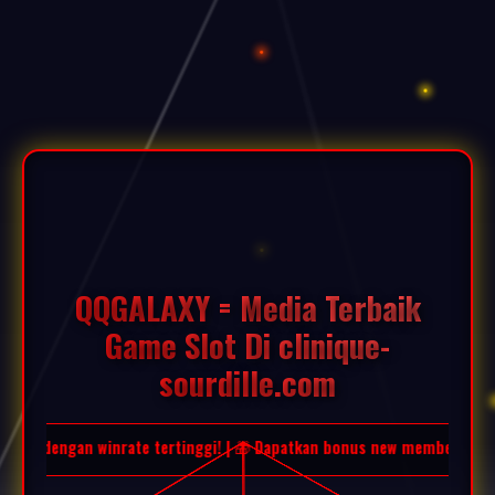
QQGALAXY = Media Terbaik
Game Slot Di clinique-
sourdille.com
aring dengan winrate tertinggi! | 🎁 Dapatkan bonus new member 100% u