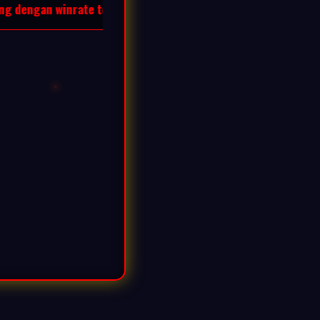
dengan winrate tertinggi! | 🎁 Dapatkan bonus new member 10