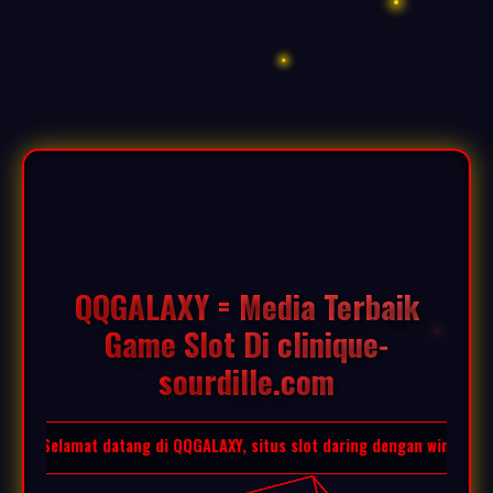
QQGALAXY = Media Terbaik
Game Slot Di clinique-
sourdille.com
🔥 Selamat datang di QQGALAXY, situs slot daring dengan winrate te