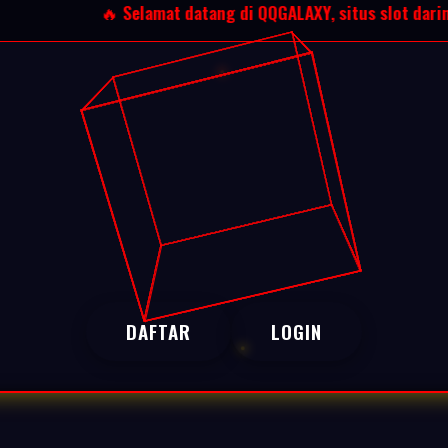
🔥 Selamat datang di QQGALAXY, situs slot daring 
DAFTAR
LOGIN