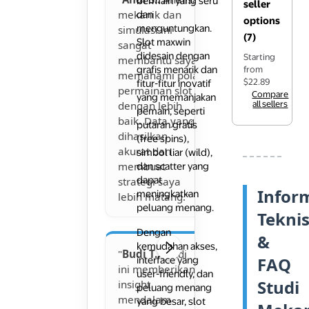
bermain yang seru
seller
dan
mekanik dan
suka bagaima
options
menguntungkan.
simulasi ini
simulasi
(7)
Slot maxwin
sangat
memberikan
didesain dengan
Starting
membantu saya
gambaran
grafis menarik dan
from
memahami pola
realistis tanpa
$22.89
fitur-fitur inovatif
permainan slot
risiko modal. I
Compare
yang memanjakan
all sellers
dengan lebih
sangat bergu
pemain, seperti
baik. Data yang
untuk menguji
putaran gratis
dihasilkan
berbagai fitur
(free spins),
akurat dan
slot sebelum
simbol liar (wild),
dan scatter yang
membuat
bermain
dapat
strategi saya
sungguhan."
Infor
meningkatkan
lebih matang."
peluang menang.
Tekni
Dengan
&
kemudahan akses,
"
Budi T.:
Studi
"
Dewi L.
interface yang
FAQ
ini memberikan
Metode
user-friendly, dan
Studi
insight
pengujian 1.0
peluang menang
mendalam
spin cukup
yang besar, slot