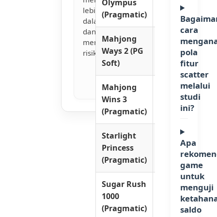
Olympus
1.000 Spin
lebih disiplin
hasil analisa
(Pragmatic)
Bagaima
dalam bermain
mekanik dan
cara
dan
simulasi sang
Mahjong
mengana
mengurangi
detail dan
Ways 2 (PG
1.000 Spin
pola
risiko kerugian."
membantu sa
Soft)
fitur
dalam
scatter
menentukan
game favorit."
melalui
Mahjong
studi
Wins 3
1.000 Spin
ini?
(Pragmatic)
Starlight
Apa
Princess
1.000 Spin
rekomen
(Pragmatic)
game
untuk
Sugar Rush
menguji
1000
1.000 Spin
ketahan
(Pragmatic)
saldo