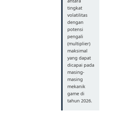
antara
tingkat
volatilitas
dengan
potensi
pengali
(multiplier)
maksimal
yang dapat
dicapai pada
masing-
masing
mekanik
game di
tahun 2026.