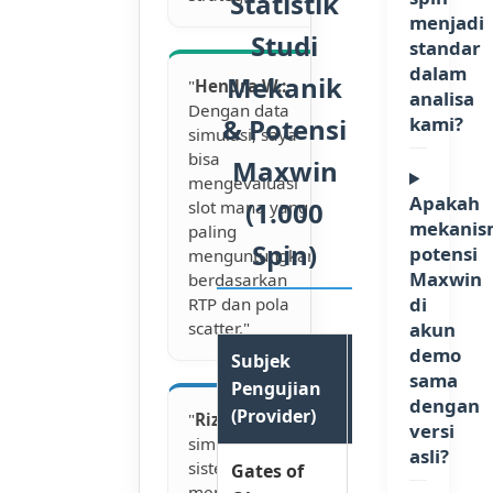
Statistik
menjadi
Studi
standar
dalam
Mekanik
"
Hendra W.:
"
Sari N.:
analisa
Dengan data
Testimoni say
& Potensi
kami?
simulasi, saya
sangat positif,
bisa
karena analis
Maxwin
mengevaluasi
ini memberik
Apakah
(1.000
slot mana yang
pendekatan
mekanis
paling
ilmiah dalam
Spin)
potensi
menguntungkan
bermain slot,
Maxwin
berdasarkan
bukan hanya
di
RTP dan pola
mengandalka
scatter."
keberuntunga
akun
demo
Subjek
sama
Pengujian
Metodologi
dengan
(Provider)
"
Rizal A.:
Proses
"
Fitri Y.:
versi
simulasi yang
Panelisannya
asli?
sistematis
sangat
Gates of
membuat saya
profesional,