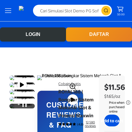
$0.00
LOGIN
DAFTAR
Current price i
Cobain Gratis
$11.56
ROYAL188 |
$1.65/oz
Bongkar Sistem
11
CUSTOMER
Price when
+
Mekanik Slot &
purchased
View all
online
REVIEWS
Potensi Maxwin
Add to cart
& FAQ
12,580
(4.8)
reviews
4.8 stars out of 12,580 reviews