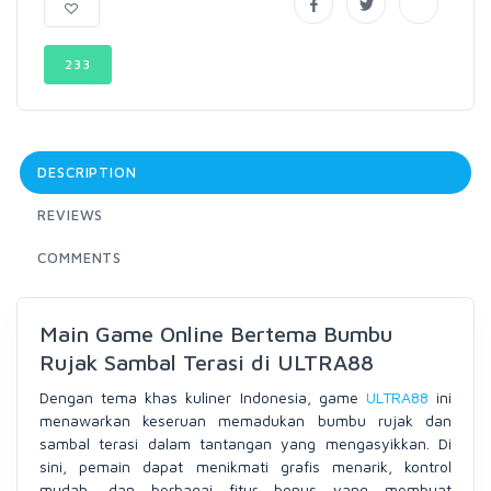
233
DESCRIPTION
REVIEWS
COMMENTS
Main Game Online Bertema Bumbu
Rujak Sambal Terasi di ULTRA88
Dengan tema khas kuliner Indonesia, game
ULTRA88
ini
menawarkan keseruan memadukan bumbu rujak dan
sambal terasi dalam tantangan yang mengasyikkan. Di
sini, pemain dapat menikmati grafis menarik, kontrol
mudah, dan berbagai fitur bonus yang membuat