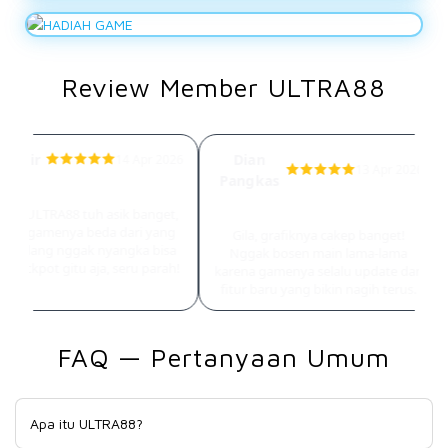
Review Member ULTRA88
 Supir
Dian
14 Apr 2026
13 Apr 2026
Pangkas
Sensasi Beda
Fitur Baru
n di ULTRA88 tuh asik banget,
sasi gamenya beda dari yang
Gila, grafiknya cakep banget!
n. Kadang nggak nyangka bisa
Nggak bosen main lama-lama
t jackpot gitu aja, seru parah!
karena gamenya selalu update dan
fitur baru yang bikin nagih terus.
FAQ — Pertanyaan Umum
Apa itu ULTRA88?