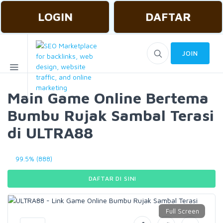
LOGIN
DAFTAR
JOIN
Main Game Online Bertema
Bumbu Rujak Sambal Terasi
di ULTRA88
99.5% (888)
DAFTAR DI SINI