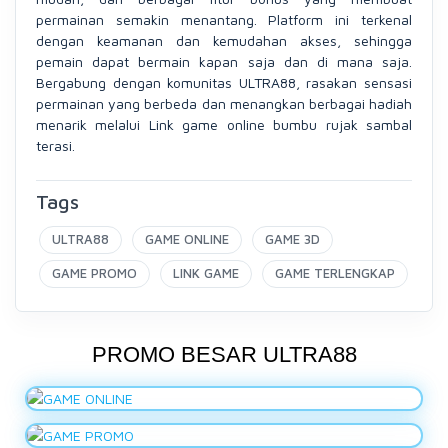
permainan semakin menantang. Platform ini terkenal
dengan keamanan dan kemudahan akses, sehingga
pemain dapat bermain kapan saja dan di mana saja.
Bergabung dengan komunitas ULTRA88, rasakan sensasi
permainan yang berbeda dan menangkan berbagai hadiah
menarik melalui Link game online bumbu rujak sambal
terasi.
Tags
ULTRA88
GAME ONLINE
GAME 3D
GAME PROMO
LINK GAME
GAME TERLENGKAP
PROMO BESAR ULTRA88