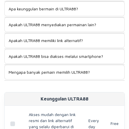
ULTRA88 adalah agen game online yang mempunyai pilihan
Apa keunggulan bermain di ULTRA88?
jenis permainan terbaru.
ULTRA88 memiliki keunggulan berupa akses situs yang
Apakah ULTRA88 menyediakan permainan lain?
cepat, tampilan user-friendly, pilihan permainan yang
lengkap, bonus harian, promo menarik, serta sistem
ya, ULTRA88 menyediakan permainan lainnya seperti tebak
transaksi yang efisien.
Apakah ULTRA88 memiliki link alternatif?
angka, game kartu dan masih banyak yang lainnya.
Ya, ULTRA88 menyediakan link alternatif yang selalu
Apakah ULTRA88 bisa diakses melalui smartphone?
diperbarui untuk memudahkan seluruh member login ke
dalam permainan tanpa kendala.
ULTRA88 dapat diakses melalui smartphone, tablet, maupun
Mengapa banyak pemain memilih ULTRA88?
desktop dengan tampilan responsif sehingga member bisa
bermain dengan lebih aman dan nyaman.
Banyak pemain memilih ULTRA88 karena situs ini
menawarkan permainan yang lengkap, akses lancar,
pelayanan responsif, link resmi yang aktif, serta peluang
Keunggulan ULTRA88
bermain yang menarik setiap hari.
Akses mudah dengan link
resmi dan link alternatif
Every
Free
yang selalu diperbarui di
day