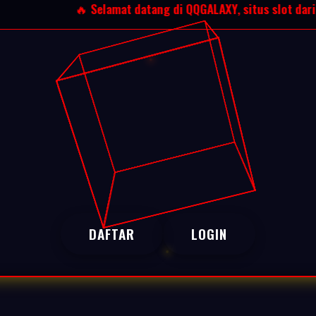
🔥 Selamat datang di QQGALAXY, situs slot daring
DAFTAR
LOGIN