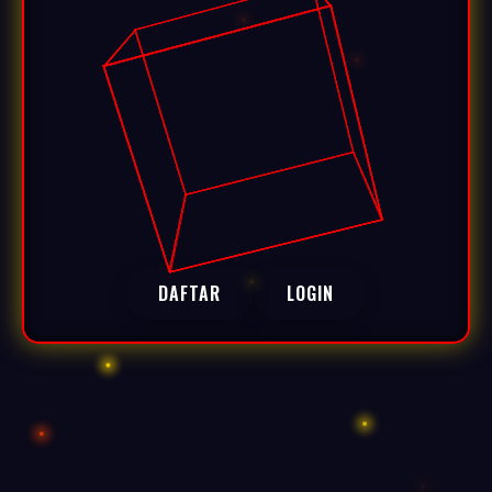
DAFTAR
LOGIN