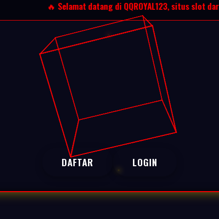
🔥 Selamat datang di QQROYAL123, situs slot daring
DAFTAR
LOGIN