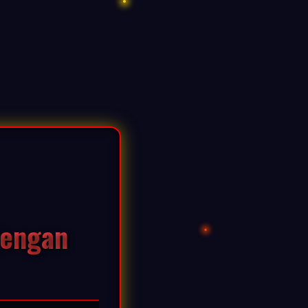
Dengan