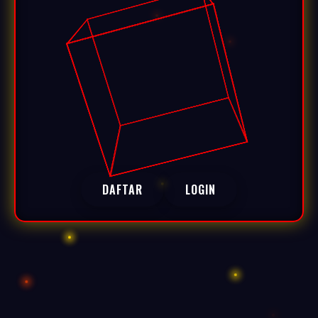
DAFTAR
LOGIN