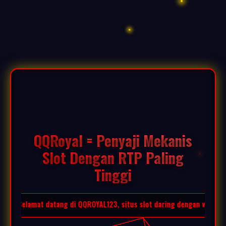
QQRoyal = Penyaji Mekanis
Slot Dengan RTP Paling
Tinggi
🔥 Selamat datang di QQROYAL123, situs slot daring dengan winrate 