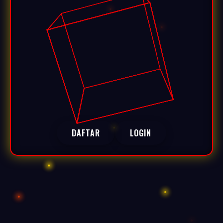
DAFTAR
LOGIN