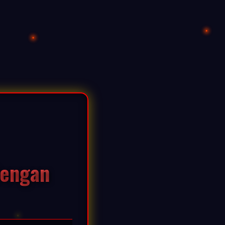
Dengan