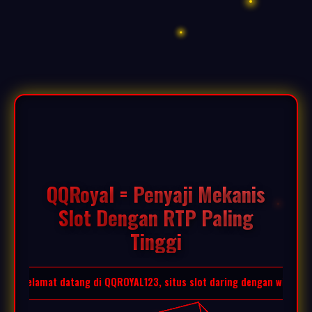
QQRoyal = Penyaji Mekanis
Slot Dengan RTP Paling
Tinggi
🔥 Selamat datang di QQROYAL123, situs slot daring dengan winrate t