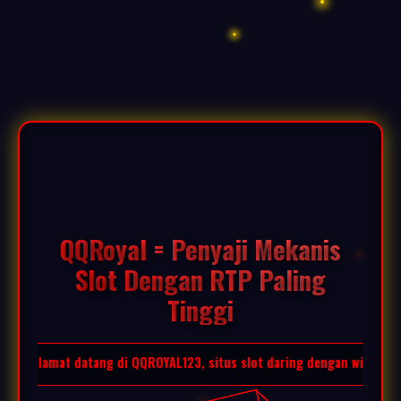
QQRoyal = Penyaji Mekanis
Slot Dengan RTP Paling
Tinggi
🔥 Selamat datang di QQROYAL123, situs slot daring dengan winrate t